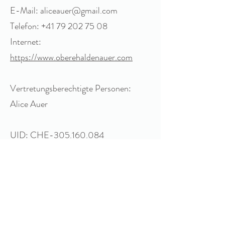
E-Mail:
aliceauer@gmail.com
Telefon:
+41 79 202 75 08
Internet:
https://www.oberehaldenauer.com
Vertretungsberechtigte Personen:
Alice Auer
UID: CHE-305.160.084
Web Design & Fotografie: Talia
Jenny
+41 79 202
75 08